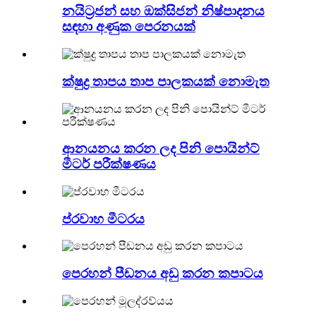
නයිට්‍රජන් සහ ඔක්සිජන් නිෂ්පාදනය
සඳහා අණුක පෙරනයක්
ක්ෂුද්‍ර තාපය තාප පාලකයක් නොමැත
ආනයනය කරන ලද පිනි පොයින්ට්
මීටර් පරීක්ෂණය
ප්රවාහ මීටරය
පෙරහන් පීඩනය අඩු කරන කපාටය