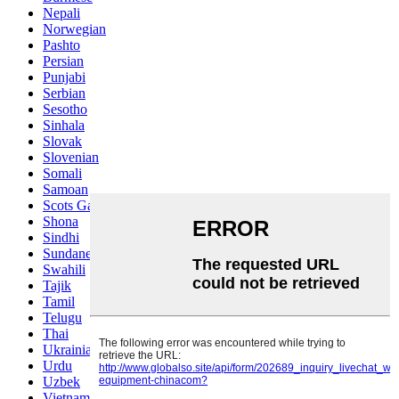
Nepali
Norwegian
Pashto
Persian
Punjabi
Serbian
Sesotho
Sinhala
Slovak
Slovenian
Somali
Samoan
Scots Gaelic
Shona
Sindhi
Sundanese
Swahili
Tajik
Tamil
Telugu
Thai
Ukrainian
Urdu
Uzbek
Vietnamese