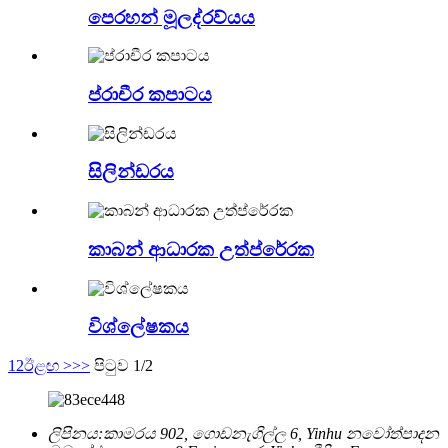
පෙරහන් මූලද්රව්යය
ප්රාචීර කපාටය
සිලින්ඩරය
කාබන් ආධාරක උත්ප්රේරක
විශ්ලේෂකය
1
2
ඊළඟ >
>>
පිටුව 1/2
ලිපිනය:
කාමරය 902, ගොඩනැගිල්ල 6, Yinhu නවෝත්පාදන