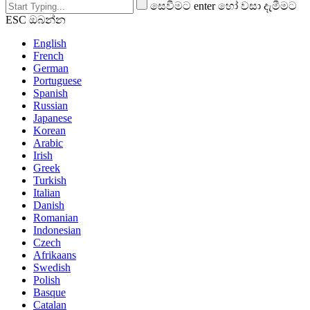
සෙවීමට enter හෝ වසා දැමීමට
ESC ඔබන්න
English
French
German
Portuguese
Spanish
Russian
Japanese
Korean
Arabic
Irish
Greek
Turkish
Italian
Danish
Romanian
Indonesian
Czech
Afrikaans
Swedish
Polish
Basque
Catalan