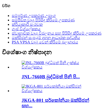
වර්ග
සම්පූර්ණ උපකරණ උපාංග
සම්පීඩිත වායු පිරිසිදු කිරීමේ උපකරණ
ක්රියාකාරී සංරචක
ගෑස් විශ්ලේෂකය
ස්වාභාවික වායු විජලනය සහ පිරිසිදු කිරීමේ උපකරණ
ඔක්සිජන් සැපයුම් දහන ආධාරක පද්ධතිය
PSA VPSA වායු වෙන් කිරීමේ බලාගාරය
විශේෂාංග නිෂ්පාදන
JNL-7660B බුද්ධිමත් පිනි පි...
JKGA-801 සර්කෝනියා ඔක්සිජන්
සහ...