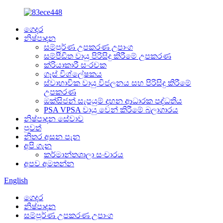
ගෙදර
නිෂ්පාදන
සම්පූර්ණ උපකරණ උපාංග
සම්පීඩිත වායු පිරිසිදු කිරීමේ උපකරණ
ක්රියාකාරී සංරචක
ගෑස් විශ්ලේෂකය
ස්වාභාවික වායු විජලනය සහ පිරිසිදු කිරීමේ
උපකරණ
ඔක්සිජන් සැපයුම් දහන ආධාරක පද්ධතිය
PSA VPSA වායු වෙන් කිරීමේ බලාගාරය
නිෂ්පාදන සේවාව
පුවත්
නිතර අසන පැන
අපි ගැන
කර්මාන්තශාලා සංචාරය
අපව අමතන්න
English
ගෙදර
නිෂ්පාදන
සම්පූර්ණ උපකරණ උපාංග