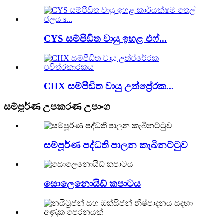
CYS සම්පීඩිත වායු ඉහළ එෆ්...
CHX සම්පීඩිත වායු උත්ප්‍රේරක...
සම්පූර්ණ උපකරණ උපාංග
සම්පූර්ණ පද්ධති පාලන කැබිනට්ටුව
සොලෙනොයිඩ් කපාටය