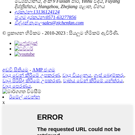
මධ්‍යස්ථානය, අංක 9 Fuxian පාර, Yinhu වීදිය, Fuyang
දිස්ත්‍රික්කය, Hangzhou, Zhejiang පළාත, චීනය
දුරකථන:
13136124124
ජංගම දුරකථන:
0571-63277856
විද්යුත් තැපෑල
sales@zjchenfan.com
© ප්‍රකාශන හිමිකම - 2010-2023 : සියලුම හිමිකම් ඇවිරිණි.
අඩවි සිතියම
-
AMP ජංගම
වායු වෙන් කිරීමේ උපකරණ
,
වායු වියළනය
,
ගෑස් බෙදුම්කරු
,
වායු පිරිසිදු කිරීමේ උපකරණ
,
වාතය වෙන් කිරීමේ යන්ත්රය
,
වායු පෙරණය
,
ඊමේල් යවන්න
x