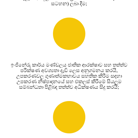
සටහන) ලබා දීම;
ඉංජිනේරු කාර්ය මණ්ඩලය ජාතික ආරක්ෂාව සහ තත්ත්ව
පරීක්ෂණ අවශ්‍යතා දැඩි ලෙස අනුගමනය කරයි,
උපකරණවල ගුණාත්මකභාවය සහතික කිරීම සඳහා
උපකරණ නිෂ්පාදනයේ සහ එකලස් කිරීමේ සියලුම
සම්බන්ධතා පිළිබඳ තත්ත්ව අධීක්ෂණය සිදු කරයි;