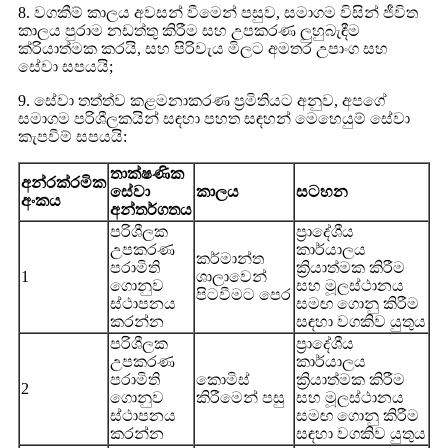
8. වගකීම් කාලය අවසන් වීමෙන් පසුව, සමාගම විසින් ජීවිත
කාලය පුරාම නඩත්තු කිරීම සහ උපකරණ ලුහුබැඳීම
ක්රියාත්මක කරයි, සහ පිරිවැය මිලට අමතර උපාංග සහ
සේවා සපයයි;
9. සේවා තත්ත්ව කළමනාකරණ ප්‍රමිතියට අනුව, අපගේ
සමාගම පරිශීලකයින් සඳහා පහත සඳහන් මෙහෙයුම් සේවා
කැපවීම් සපයයි:
තාක්ෂණික
අන්රක්රමික
සේවා
කාලය
සටහන
අංකය
අන්තර්ගතය
පරිශීලක
ප්‍රාදේශීය
උපකරණ
කාර්යාලය
කර්මාන්ත
පරාමිති
ක්‍රියාත්මක කිරීම
1
ශාලාවෙන්
ගොනුව
සහ මූලස්ථානය
පිටවීමට පෙර
ස්ථාපනය
සමඟ ගොනු කිරීම
කරන්න
සඳහා වගකිව යුතුය
පරිශීලක
ප්‍රාදේශීය
උපකරණ
කාර්යාලය
පරාමිති
කොමිස්
ක්‍රියාත්මක කිරීම
2
ගොනුව
කිරීමෙන් පසු
සහ මූලස්ථානය
ස්ථාපනය
සමඟ ගොනු කිරීම
කරන්න
සඳහා වගකිව යුතුය