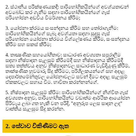
2. ස්ථානීය පරීක්ෂණයකදී: පාරිභෝගිකයින්ගේ අවශ්යතාවන්
අවබෝධ කර ගැනීම සඳහා පාරිභෝගිකයින්ගේ ගෑස්
පරිභෝජන අඩවිය විමර්ශනය කිරීම;
3. යෝජනා ක්රමය සංසන්දනය කිරීම සහ තෝරාගැනීම:
පාරිභෝගිකයින්ගේ සැබෑ අවශ්යතා සඳහා සුදුසු ගෑස්
පරිභෝජන යෝජනා ක්රමය විශ්ලේෂණය කිරීම, සංසන්දනය
කිරීම සහ සකස් කිරීම;
4. තාක්‍ෂණික සහයෝගීතාව: සාධාරණ අවශ්‍යතා සපුරාලීම
සඳහා නිෂ්පාදන සැලසුම් කිරීමේදී සහ නිෂ්පාදනය කිරීමේදී
සත්‍ය තත්ත්වය අනුව නිෂ්පාදනවල සාධාරණ වැඩිදියුණු කිරීම්,
තාක්ෂණික හුවමාරු සිදු කිරීමට, පරිශීලකයන්ගේ සහ අදාළ
දෙපාර්තමේන්තුවල යෝජනාවලට සවන් දීමට අදාළ සැලසුම්
ඒකකවලට සහාය වීම. භාවිතා කරන්නන්ගේ.
5. නිෂ්පාදන සැලසුම් කිරීම: පාරිභෝගිකයින්ගේ නිශ්චිත ගෑස්
අවශ්‍යතා අනුව, පාරිභෝගිකයින්ට වඩාත්ම ආර්ථික ආයෝජන
පිරිවැය ලබා ගත හැකි වන පරිදි, "අනුරූප ලෙස සාදන ලද"
වෘත්තීය සැලසුම සිදු කරන්න.
2. සේවාව විකිණීමට ඇත