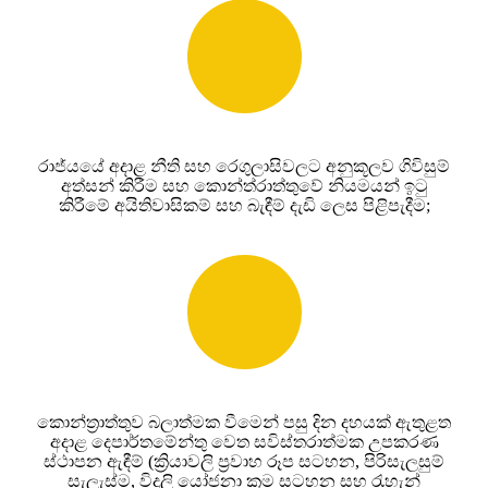
රාජ්යයේ අදාළ නීති සහ රෙගුලාසිවලට අනුකූලව ගිවිසුම්
අත්සන් කිරීම සහ කොන්ත්රාත්තුවේ නියමයන් ඉටු
කිරීමේ අයිතිවාසිකම් සහ බැඳීම් දැඩි ලෙස පිළිපැදීම;
කොන්ත්‍රාත්තුව බලාත්මක වීමෙන් පසු දින දහයක් ඇතුළත
අදාළ දෙපාර්තමේන්තු වෙත සවිස්තරාත්මක උපකරණ
ස්ථාපන ඇඳීම් (ක්‍රියාවලි ප්‍රවාහ රූප සටහන, පිරිසැලසුම්
සැලැස්ම, විදුලි යෝජනා ක්‍රම සටහන සහ රැහැන්