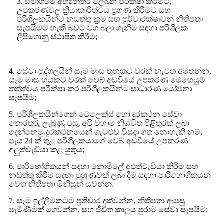
3. සමාගමේ අභ්‍යන්තර ලේඛන පරීක්ෂා කිරීමට,
උපකරණවල ක්‍රියාකාරිත්වය ප්‍රගුණ කිරීමට සහ
පරිශීලකයින්ට නඩත්තු ක්‍රම සහ පූර්වාරක්ෂාවන් නිතිපතා
සැපයීමට හැකි බවට වග බලා ගැනීම සඳහා පරිශීලක
ලිපිගොනු ස්ථාපිත කිරීම;
4. සේවා පුද්ගලයින් සෑම මාස තුනකට වරක් නැවත අමතන්න,
සෑම මාස හයකට වරක් වෙබ් අඩවියේ උපකරණ මෙහෙයුම්
තත්ත්වය පරීක්ෂා කර පරිශීලකයින්ට සාධාරණ යෝජනා
සැපයීම;
5. පරිශීලකයින්ගෙන් ටෙලෙක්ස් හෝ දුරකථන සේවා
තොරතුරු ලැබුණු පසු, අපි වහාම නිශ්චිත පිළිතුරක් ලබා
දෙන්නෙමු.දුරකථනයෙන් ගැටළුව විසඳා ගත නොහැකි නම්,
පැය 24 ක් තුළ පරිශීලකයාගේ වෙබ් අඩවියේ උපකරණ
අලුත්වැඩියා කළ යුතුය;
6. පාරිභෝගිකයන් සඳහා නොමිලේ අළුත්වැඩියා කිරීම සහ
නඩත්තු කිරීම සඳහා පුහුණුවක් ලබා දීම සඳහා පාරිභෝගිකයන්
වෙත නිතිපතා මිනිසුන් යවන්න.
7. සෑම ඉල්ලීමකටම ප්‍රතිචාර දක්වන්න, නිතිපතා ආපසු
පැමිණීමක් ගෙවන්න, සහ ජීවිත කාලය පුරාම සේවා සැපයීම;