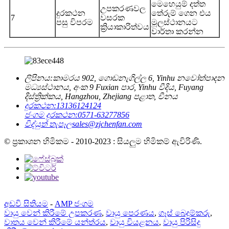
මෙහෙයුම් දත්ත
උපකරණවල
දුරකථන
තේරුම් ගෙන එය
7
වසරක
පසු විපරම
මූලස්ථානයට
ක්‍රියාකාරිත්වය
වාර්තා කරන්න
ලිපිනය:
කාමරය 902, ගොඩනැගිල්ල 6, Yinhu නවෝත්පාදන
මධ්‍යස්ථානය, අංක 9 Fuxian පාර, Yinhu වීදිය, Fuyang
දිස්ත්‍රික්කය, Hangzhou, Zhejiang පළාත, චීනය
දුරකථන:
13136124124
ජංගම දුරකථන:
0571-63277856
විද්යුත් තැපෑල
sales@zjchenfan.com
© ප්‍රකාශන හිමිකම - 2010-2023 : සියලුම හිමිකම් ඇවිරිණි.
අඩවි සිතියම
-
AMP ජංගම
වායු වෙන් කිරීමේ උපකරණ
,
වායු පෙරණය
,
ගෑස් බෙදුම්කරු
,
වාතය වෙන් කිරීමේ යන්ත්රය
,
වායු වියළනය
,
වායු පිරිසිදු