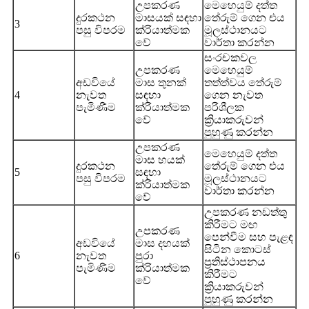
උපකරණ
මෙහෙයුම් දත්ත
දුරකථන
මාසයක් සඳහා
තේරුම් ගෙන එය
3
පසු විපරම
ක්රියාත්මක
මූලස්ථානයට
වේ
වාර්තා කරන්න
සංරචකවල
උපකරණ
මෙහෙයුම්
අඩවියේ
මාස තුනක්
තත්ත්වය තේරුම්
4
නැවත
සඳහා
ගෙන නැවත
පැමිණීම
ක්රියාත්මක
පරිශීලක
වේ
ක්‍රියාකරුවන්
පුහුණු කරන්න
උපකරණ
මෙහෙයුම් දත්ත
මාස හයක්
දුරකථන
තේරුම් ගෙන එය
5
සඳහා
පසු විපරම
මූලස්ථානයට
ක්රියාත්මක
වාර්තා කරන්න
වේ
උපකරණ නඩත්තු
කිරීමට මඟ
උපකරණ
පෙන්වීම සහ පැළඳ
අඩවියේ
මාස දහයක්
සිටින කොටස්
6
නැවත
පුරා
ප්‍රතිස්ථාපනය
පැමිණීම
ක්රියාත්මක
කිරීමට
වේ
ක්‍රියාකරුවන්
පුහුණු කරන්න