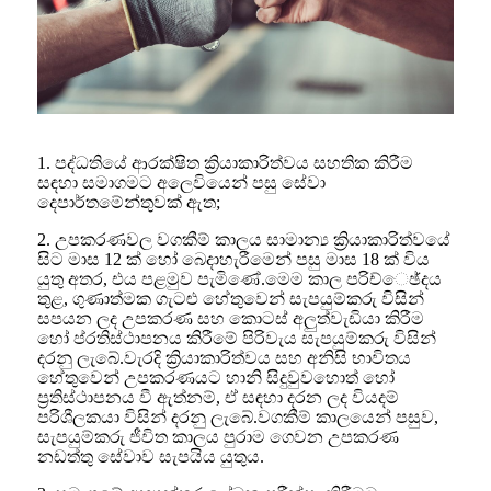
1. පද්ධතියේ ආරක්ෂිත ක්‍රියාකාරිත්වය සහතික කිරීම
සඳහා සමාගමට අලෙවියෙන් පසු සේවා
දෙපාර්තමේන්තුවක් ඇත;
2. උපකරණවල වගකීම් කාලය සාමාන්‍ය ක්‍රියාකාරිත්වයේ
සිට මාස 12 ක් හෝ බෙදාහැරීමෙන් පසු මාස ​​18 ක් විය
යුතු අතර, එය පළමුව පැමිණේ.මෙම කාල පරිච්ෙඡ්දය
තුළ, ගුණාත්මක ගැටළු හේතුවෙන් සැපයුම්කරු විසින්
සපයන ලද උපකරණ සහ කොටස් අලුත්වැඩියා කිරීම
හෝ ප්රතිස්ථාපනය කිරීමේ පිරිවැය සැපයුම්කරු විසින්
දරනු ලැබේ.වැරදි ක්‍රියාකාරිත්වය සහ අනිසි භාවිතය
හේතුවෙන් උපකරණයට හානි සිදුවුවහොත් හෝ
ප්‍රතිස්ථාපනය වී ඇත්නම්, ඒ සඳහා දරන ලද වියදම්
පරිශීලකයා විසින් දරනු ලැබේ.වගකීම් කාලයෙන් පසුව,
සැපයුම්කරු ජීවිත කාලය පුරාම ගෙවන උපකරණ
නඩත්තු සේවාව සැපයිය යුතුය.