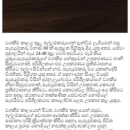
වගකීම් කාලය තුළ, ඉල්ලුම්කරුගෙන් දැන්වීම ලැබීමෙන් පසු
සැපයුම්කරු විනාඩි 60 ක් ඇතුළත පිළිතුරු දිය යුතු අතර, සේවා
පුද්ගලයින් පැය 24-48 තුළ වෙබ් අඩවියට පැමිණිය
යුතුය.සැපයුම්කරුගේ වගකීම හේතුවෙන් උපකරණයට හානි
සිදුවුවහොත්, පරිශීලකයා එම උපකරණය ප්‍රතිස්ථාපනය
කිරීමට ඉල්ලා සිටින්නේ නම්, සැපයුම්කරු එය කොන්දේසි
විරහිතව පිළිගත යුතු අතර, ඒ සඳහා දරන සියලු වියදම්
සැපයුම්කරු විසින් දරනු ලැබේ.එය පරිශීලකයාගේ වගකීම
නිසා සිදුවුවහොත්, සැපයුම්කරු විසින් උපකරණ කොටස්
ප්‍රතිස්ථාපනය කිරීමට, අමතර කොටස්වල පිරිවැය අය කිරීමට
සහ අදාළ ස්ථානයේ තාක්ෂණික සේවාවන් නොමිලේ
සැපයීමට පරිශීලකයාට කාලෝචිත ලෙස උපකාර කළ යුතුය.
වගකීම් කාලයෙන් පිටත, වගකීම් කාලයෙන් පසුව,
ඉල්ලුම්කරුගේ අවශ්‍යතා ආරක්ෂා කිරීම සහ උපකරණ
සාමාන්‍ය පරිදි ක්‍රියාත්මක කිරීම සඳහා, සැපයුම්කරු ජීවිත
කාලය පුරාම නොමිලේ නඩත්තු සේවාවක් ලබා දෙනු