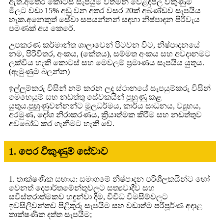
ඇත.අමතර කොටස් සැපයුම වත්මන් වෙළඳපල විකුණුම්
මිලට වඩා 15% අඩු වන අතර වසර 20ක් අඛණ්ඩව සැපයිය
හැක.අනෙකුත් සේවා සපයන්නන් සඳහා නිෂ්පාදන පිරිවැය
පමණක් අය කෙරේ.
උපකරණ කර්මාන්ත ශාලාවෙන් පිටවන විට, නිෂ්පාදනයේ
නම, පිරිවිතර, අංකය, (කේතය), සම්මත අංකය සහ අවදානමට
ලක්විය හැකි කොටස් සහ මෙවලම් ප්‍රමාණය සැපයිය යුතුය.
(ඇමුණුම බලන්න)
ඉල්ලුම්කරු විසින් නම් කරන ලද ස්ථානයේ සැපයුම්කරු විසින්
මෙහෙයුම් සහ නඩත්තු සේවකයින් පුහුණු කළ
යුතුය.පුහුණුවන්නන්ට මූලධර්මය, කාර්ය සාධනය, ව්‍යුහය,
අරමුණ, දෝශ නිරාකරණය, ක්‍රියාත්මක කිරීම සහ නඩත්තුව
අවබෝධ කර ගැනීමට හැකි වේ.
1. පෙර විකුණුම් සේවාව
1. තාක්ෂණික සහාය: සමාගමේ නිෂ්පාදන පරිශීලකයින්ට හෝ
වෙනත් දෙපාර්තමේන්තුවලට සත්‍යවාදීව සහ
සවිස්තරාත්මකව හඳුන්වා දීම, විවිධ විමසීම්වලට
ඉවසිලිවන්තව පිළිතුරු සැපයීම සහ වඩාත්ම පරිපූර්ණ අදාළ
තාක්ෂණික දත්ත සැපයීම;