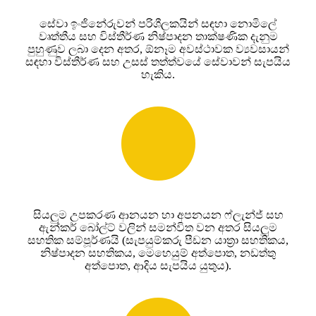
සේවා ඉංජිනේරුවන් පරිශීලකයින් සඳහා නොමිලේ
වෘත්තීය සහ විස්තීර්ණ නිෂ්පාදන තාක්ෂණික දැනුම
පුහුණුව ලබා දෙන අතර, ඕනෑම අවස්ථාවක ව්‍යවසායන්
සඳහා විස්තීර්ණ සහ උසස් තත්ත්වයේ සේවාවන් සැපයිය
හැකිය.
සියලුම උපකරණ ආනයන හා අපනයන ෆ්ලැන්ජ් සහ
ඇන්කර් බෝල්ට් වලින් සමන්විත වන අතර සියලුම
සහතික සම්පූර්ණයි (සැපයුම්කරු පීඩන යාත්‍රා සහතිකය,
නිෂ්පාදන සහතිකය, මෙහෙයුම් අත්පොත, නඩත්තු
අත්පොත, ආදිය සැපයිය යුතුය).