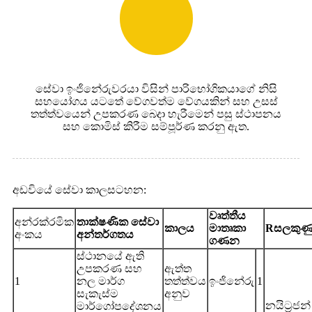
සේවා ඉංජිනේරුවරයා විසින් පාරිභෝගිකයාගේ නිසි
සහයෝගය යටතේ වේගවත්ම වේගයකින් සහ උසස්
තත්ත්වයෙන් උපකරණ බෙදා හැරීමෙන් පසු ස්ථාපනය
සහ කොමිස් කිරීම සම්පූර්ණ කරනු ඇත.
අඩවියේ සේවා කාලසටහන:
වෘත්තීය
අන්රක්රමික
තාක්ෂණික සේවා
කාලය
මාතෘකා
R
සලකුණ
අංකය
අන්තර්ගතය
ගණන
ස්ථානයේ ඇති
උපකරණ සහ
ඇත්ත
1
නල මාර්ග
තත්ත්වය
ඉංජිනේරු
1
සැකැස්ම
අනුව
නයිට්‍රජන්
මාර්ගෝපදේශනය