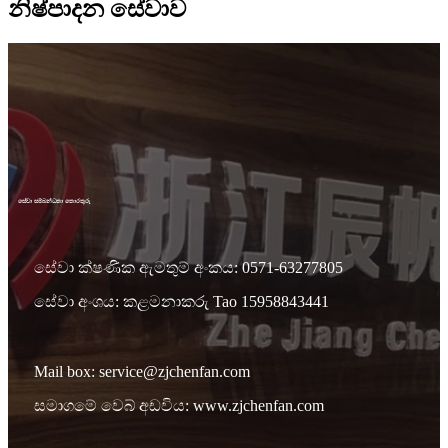
නිෂ්පාදන සේවාව
සේවා සම්බන්ධතා තොරතුරු
සේවා ක්ෂණික ඇමතුම් අංකය: 0571-63277805
සේවා අංශය: කළමනාකරු Tao 15958843441
Mail box: service@zjchenfan.com
සමාගමේ වෙබ් අඩවිය: www.zjchenfan.com