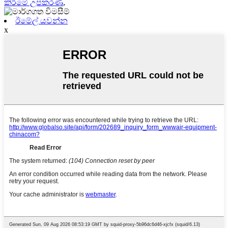
කිරීමේ උපකරණ
,
ඊමේල් යවන්න
x