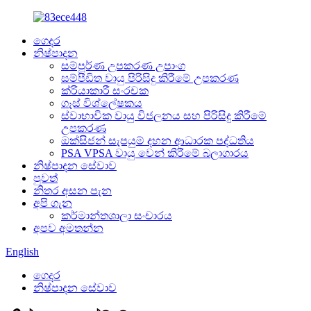
ගෙදර
නිෂ්පාදන
සම්පූර්ණ උපකරණ උපාංග
සම්පීඩිත වායු පිරිසිදු කිරීමේ උපකරණ
ක්රියාකාරී සංරචක
ගෑස් විශ්ලේෂකය
ස්වාභාවික වායු විජලනය සහ පිරිසිදු කිරීමේ
උපකරණ
ඔක්සිජන් සැපයුම් දහන ආධාරක පද්ධතිය
PSA VPSA වායු වෙන් කිරීමේ බලාගාරය
නිෂ්පාදන සේවාව
පුවත්
නිතර අසන පැන
අපි ගැන
කර්මාන්තශාලා සංචාරය
අපව අමතන්න
English
ගෙදර
නිෂ්පාදන සේවාව